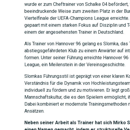
wurde er zum Cheftrainer von Schalke 04 befördert,
beeindruckende Weise zum zweiten Platz in der Bun
Viertelfinale der UEFA-Champions League erreichte.
gepaart mit einem starken Fokus auf Disziplin und T
einem der angesehensten Trainer in Deutschland.
Als Trainer von Hannover 96 gelang es Slomka, das
abstiegsgefährdeten Klub zu einem Anwärter auf in
formen. Unter seiner Führung erreichte Hannover 96 
League, ein Meilenstein in der Vereinsgeschichte.
Slomkas Führungsstil ist geprägt von einer klaren 
Verständnis für die Dynamik von Hochleistungsteams
individuell zu fördern und zu motivieren. Er legt gro
Mannschaftskultur, die es den Spielern ermöglicht, 
Dabei kombiniert er modernste Trainingsmethoden m
Ansätzen.
Neben seiner Arbeit als Trainer hat sich Mirko
einen Namen gemacht, indem er strukturelle V