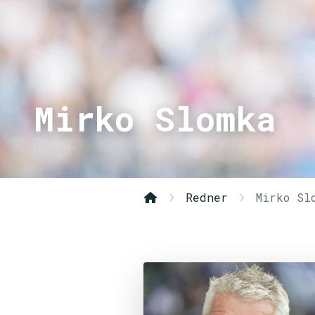
Mirko Slomka
Redner
Mirko Sl