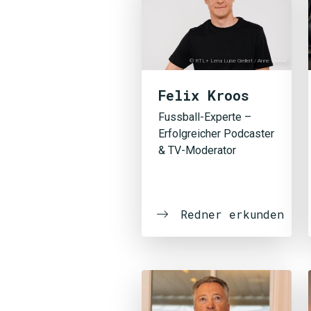
© RTL+ Lena Luise Grellert / Anne Werner
Felix Kroos
Fussball-Experte –
Erfolgreicher Podcaster
& TV-Moderator
Redner erkunden